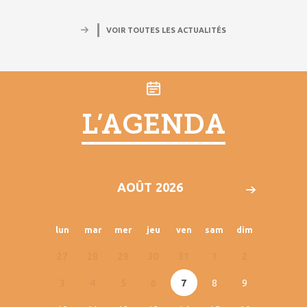
VOIR TOUTES LES ACTUALITÉS
L’AGENDA
AOÛT
lun
mar
mer
jeu
ven
sam
dim
27
28
29
30
31
1
2
3
4
5
6
7
8
9