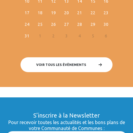
10
11
12
13
14
15
16
17
18
19
20
21
22
23
24
25
26
27
28
29
30
31
1
2
3
4
5
6
VOIR TOUS LES ÉVÈNEMENTS
S’inscrire à la Newsletter
Pour recevoir toutes les actualités et les bons plans de
votre Communauté de Communes :