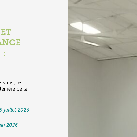
 ET
ANCE
 :
essous, les
énière de la
9 juillet 2026
uin 2026